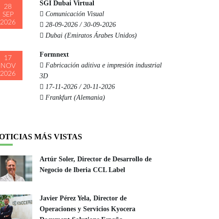
SGI Dubai Virtual
28
Comunicación Visual
SEP
2026
28-09-2026 / 30-09-2026
Dubai (Emiratos Árabes Unidos)
Formnext
17
Fabricación aditiva e impresión industrial
NOV
2026
3D
17-11-2026 / 20-11-2026
Frankfurt (Alemania)
OTICIAS MÁS VISTAS
Artúr Soler, Director de Desarrollo de
Negocio de Iberia CCL Label
Javier Pérez Yela, Director de
Operaciones y Servicios Kyocera