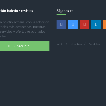
ión boletín / revistas
Síganos en
n boletín semanal con la selección
oticias más destacadas, nuestras
 servicios y ofertas relacionados
ctor.
Inicio
Nosotros
Servicios
Subscribir