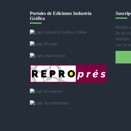
Portales de Ediciones Industria
Suscripc
Gráfica
Reciba u
de las n
revistas,
con el se