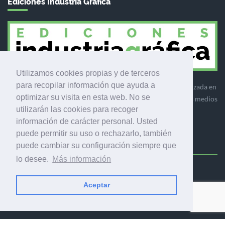
Ediciones Industria Gráfica
Utilizamos cookies propias y de terceros
para recopilar información que ayuda a
Ediciones Industria Gráfica es una empresa editora especializada en
optimizar su visita en esta web. No se
el mercado de la comunicación gráfica que engloba diversos medios
utilizarán las cookies para recoger
profesionales especializados en el mercado gráfico, la
información de carácter personal. Usted
comunicación visual y el envasado.
puede permitir su uso o rechazarlo, también
puede cambiar su configuración siempre que
lo desee.
Más información
Ediciones Industria Gráfica, S.C.P.
Calle Fluvià 257, bajos, 08020 Barcelona (España)
Aceptar