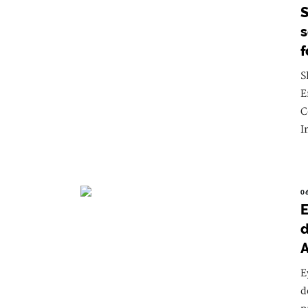
S
s
f
S
E
C
I
0
E
d
A
E
d