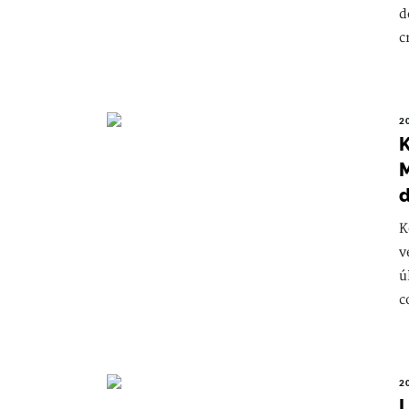
d
c
2
K
M
d
K
v
ú
c
2
L