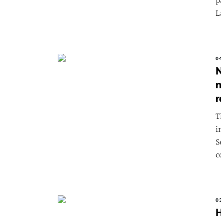
p
L
0
N
n
r
T
i
S
c
0
H