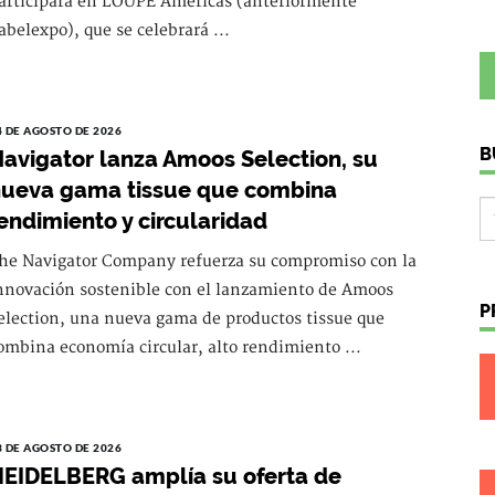
articipará en LOUPE Americas (anteriormente
abelexpo), que se celebrará ...
4 DE AGOSTO DE 2026
B
avigator lanza Amoos Selection, su
ueva gama tissue que combina
endimiento y circularidad
he Navigator Company refuerza su compromiso con la
nnovación sostenible con el lanzamiento de Amoos
P
election, una nueva gama de productos tissue que
ombina economía circular, alto rendimiento ...
3 DE AGOSTO DE 2026
EIDELBERG amplía su oferta de