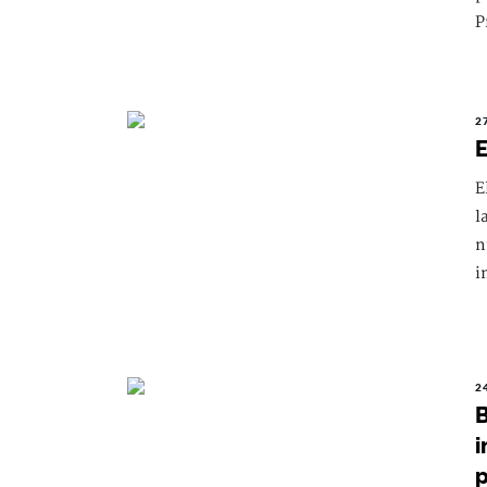
P
2
E
E
l
n
i
2
B
i
p