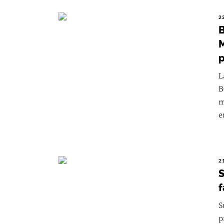
2
B
M
p
L
B
m
e
2
S
f
S
p