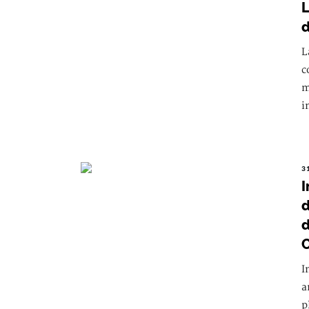
L
d
L
c
m
i
3
I
d
d
I
a
p