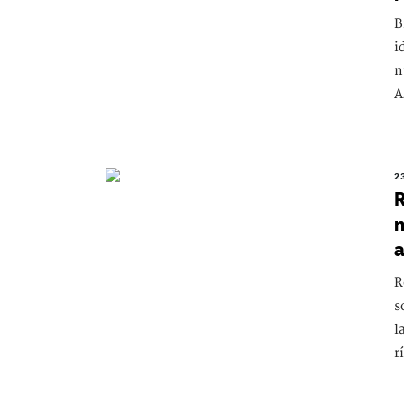
B
i
n
A
2
R
n
a
R
s
l
r