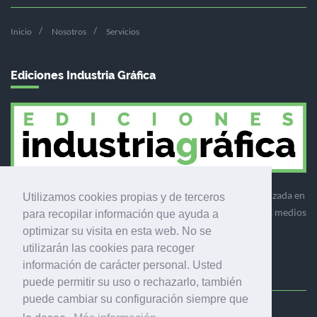
Inicio
Nosotros
Servicios
Ediciones Industria Gráfica
Ediciones Industria Gráfica es una empresa editora especializada en
Utilizamos cookies propias y de terceros
el mercado de la comunicación gráfica que engloba diversos medios
para recopilar información que ayuda a
profesionales especializados en el mercado gráfico, la
optimizar su visita en esta web. No se
comunicación visual y el envasado.
utilizarán las cookies para recoger
información de carácter personal. Usted
puede permitir su uso o rechazarlo, también
puede cambiar su configuración siempre que
Ediciones Industria Gráfica, S.C.P.