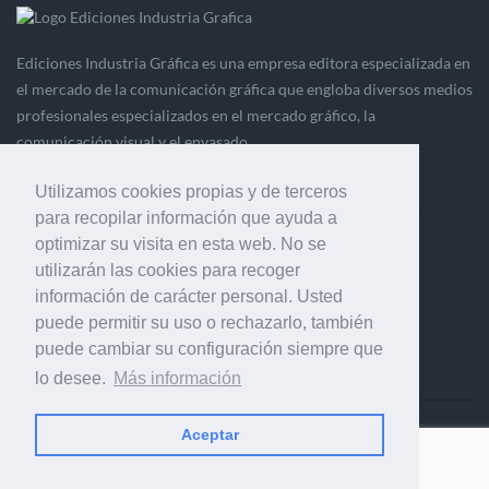
Ediciones Industria Gráfica es una empresa editora especializada en
el mercado de la comunicación gráfica que engloba diversos medios
profesionales especializados en el mercado gráfico, la
comunicación visual y el envasado.
Utilizamos cookies propias y de terceros
para recopilar información que ayuda a
optimizar su visita en esta web. No se
Ediciones Industria Gráfica, S.C.P.
utilizarán las cookies para recoger
Calle Fluvià 257, bajos, 08020 Barcelona (España)
información de carácter personal. Usted
puede permitir su uso o rechazarlo, también
puede cambiar su configuración siempre que
lo desee.
Más información
Aceptar
© 2001-2026 EDICIONES INDUSTRIA GRÁFICA - TODOS LOS
DERECHOS RESERVADOS