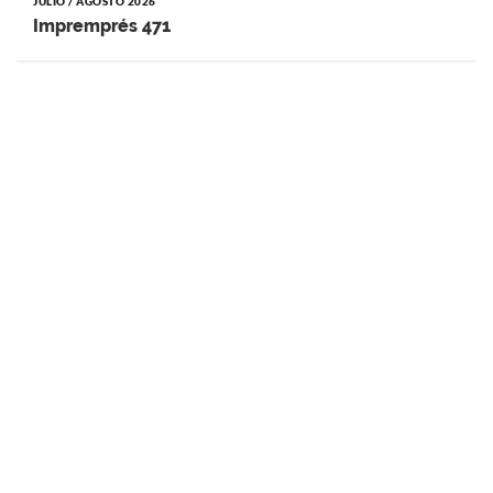
JULIO / AGOSTO 2026
Impremprés 471