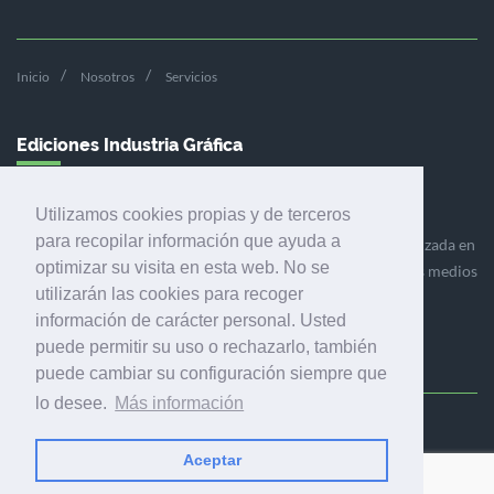
Inicio
Nosotros
Servicios
Ediciones Industria Gráfica
Utilizamos cookies propias y de terceros
para recopilar información que ayuda a
Ediciones Industria Gráfica es una empresa editora especializada en
optimizar su visita en esta web. No se
el mercado de la comunicación gráfica que engloba diversos medios
utilizarán las cookies para recoger
profesionales especializados en el mercado gráfico, la
información de carácter personal. Usted
comunicación visual y el envasado.
puede permitir su uso o rechazarlo, también
puede cambiar su configuración siempre que
lo desee.
Más información
Ediciones Industria Gráfica, S.C.P.
Calle Fluvià 257, bajos, 08020 Barcelona (España)
Aceptar