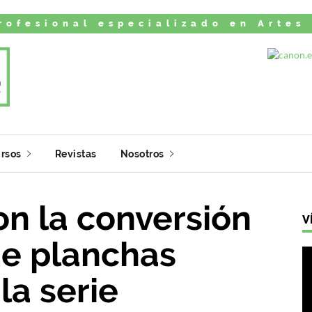
rofesional especializado en Artes
rsos
Revistas
Nosotros
n la conversión
V
de planchas
la serie