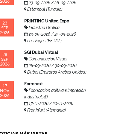
2026
23-09-2026 / 26-09-2026
Estambul (Turquía)
PRINTING United Expo
23
SEP
Industria Grafica
2026
23-09-2026 / 25-09-2026
Las Vegas (EE.UU.)
SGI Dubai Virtual
28
SEP
Comunicación Visual
2026
28-09-2026 / 30-09-2026
Dubai (Emiratos Árabes Unidos)
Formnext
17
NOV
Fabricación aditiva e impresión
2026
industrial 3D
17-11-2026 / 20-11-2026
Frankfurt (Alemania)
OTICIAS MÁS VISTAS