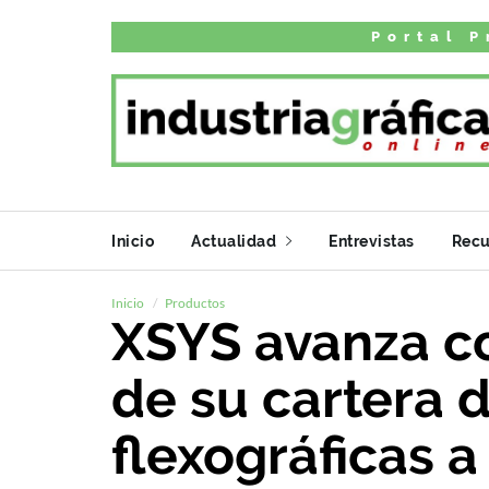
Portal P
Inicio
Actualidad
Entrevistas
Recu
Inicio
Productos
XSYS avanza co
de su cartera 
flexográficas a 