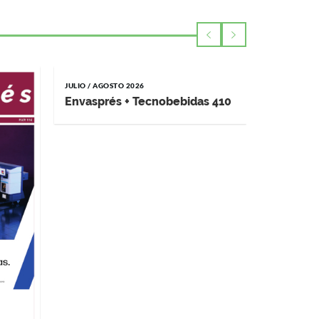
JULIO / AGOSTO 2026
MAYO / JUNI
Envasprés + Tecnobebidas 410
Impremp