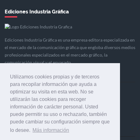
Ediciones Industria Gráfica
Ediciones Industria Gráfica es una empresa editora especializada en
el mercado de la comunicación gráfica que engloba diversos medios
profesionales especializados en el mercado gráfico, la
comunicación visual y el envasado.
Utilizamos cookies propias y de terceros
para recopilar información que ayuda a
optimizar su visita en esta web. No se
Ediciones Industria Gráfica, S.C.P.
utilizarán las cookies para recoger
Calle Fluvià 257, bajos, 08020 Barcelona (España)
información de carácter personal. Usted
puede permitir su uso o rechazarlo, también
puede cambiar su configuración siempre que
lo desee.
Más información