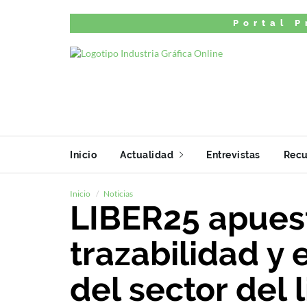
Portal P
Inicio
Actualidad
Entrevistas
Recu
Inicio
Noticias
LIBER25 apuest
trazabilidad y
del sector del 