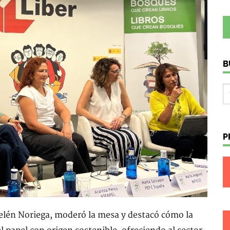
B
P
elén Noriega, moderó la mesa y destacó cómo la