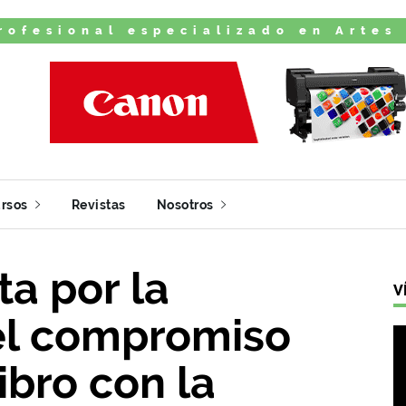
rofesional especializado en Artes
rsos
Revistas
Nosotros
a por la
V
 el compromiso
libro con la