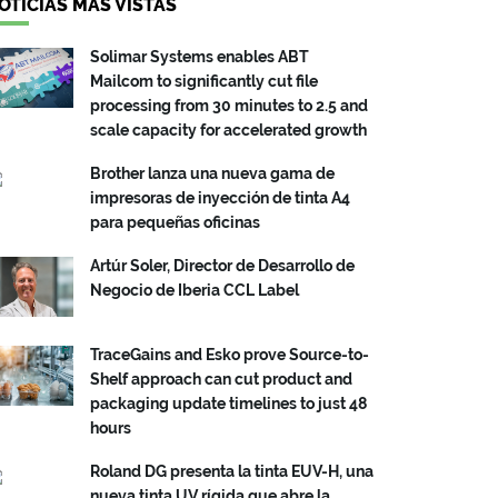
OTICIAS MÁS VISTAS
Solimar Systems enables ABT
Mailcom to significantly cut file
processing from 30 minutes to 2.5 and
scale capacity for accelerated growth
Brother lanza una nueva gama de
impresoras de inyección de tinta A4
para pequeñas oficinas
Artúr Soler, Director de Desarrollo de
Negocio de Iberia CCL Label
TraceGains and Esko prove Source-to-
Shelf approach can cut product and
packaging update timelines to just 48
hours
Roland DG presenta la tinta EUV-H, una
nueva tinta UV rígida que abre la