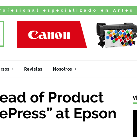
rofesional especializado en Artes
rsos
Revistas
Nosotros
Head of Product
V
ePress” at Epson