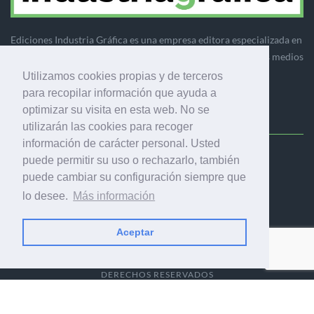
Ediciones Industria Gráfica es una empresa editora especializada en
el mercado de la comunicación gráfica que engloba diversos medios
profesionales especializados en el mercado gráfico, la
Utilizamos cookies propias y de terceros
comunicación visual y el envasado.
para recopilar información que ayuda a
optimizar su visita en esta web. No se
utilizarán las cookies para recoger
información de carácter personal. Usted
Ediciones Industria Gráfica, S.C.P.
puede permitir su uso o rechazarlo, también
Calle Fluvià 257, bajos, 08020 Barcelona (España)
puede cambiar su configuración siempre que
lo desee.
Más información
Aceptar
© 2001-2026 EDICIONES INDUSTRIA GRÁFICA - TODOS LOS
DERECHOS RESERVADOS
AVISO LEGAL
|
POLÍTICA DE PRIVACIDAD