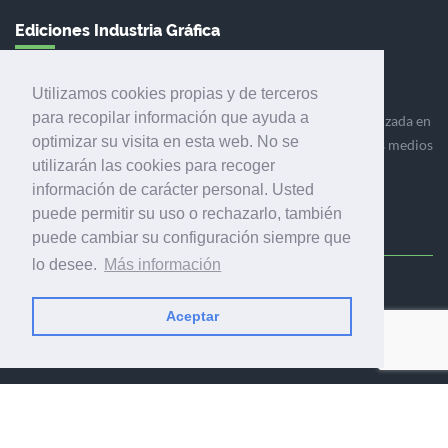
Ediciones Industria Gráfica
Utilizamos cookies propias y de terceros
para recopilar información que ayuda a
Ediciones Industria Gráfica es una empresa editora especializada en
optimizar su visita en esta web. No se
el mercado de la comunicación gráfica que engloba diversos medios
utilizarán las cookies para recoger
profesionales especializados en el mercado gráfico, la
información de carácter personal. Usted
comunicación visual y el envasado.
puede permitir su uso o rechazarlo, también
puede cambiar su configuración siempre que
lo desee.
Más información
Ediciones Industria Gráfica, S.C.P.
Calle Fluvià 257, bajos, 08020 Barcelona (España)
Aceptar
© 2001-2026 EDICIONES INDUSTRIA GRÁFICA - TODOS LOS