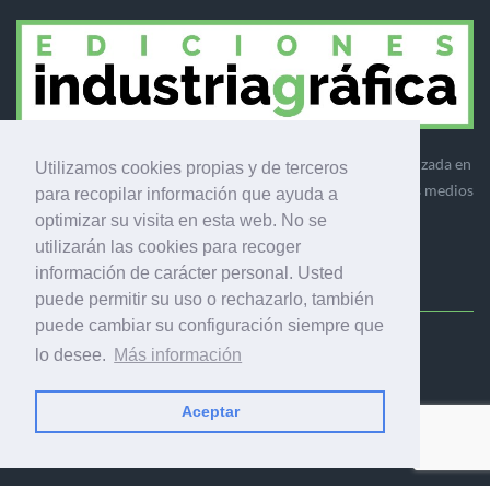
Ediciones Industria Gráfica es una empresa editora especializada en
Utilizamos cookies propias y de terceros
el mercado de la comunicación gráfica que engloba diversos medios
para recopilar información que ayuda a
profesionales especializados en el mercado gráfico, la
optimizar su visita en esta web. No se
comunicación visual y el envasado.
utilizarán las cookies para recoger
información de carácter personal. Usted
puede permitir su uso o rechazarlo, también
puede cambiar su configuración siempre que
Ediciones Industria Gráfica, S.C.P.
lo desee.
Más información
Calle Fluvià 257, bajos, 08020 Barcelona (España)
Aceptar