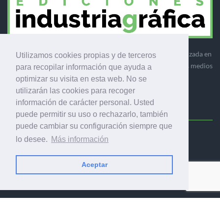
Ediciones Industria Gráfica es una empresa editora especializada en
Utilizamos cookies propias y de terceros
el mercado de la comunicación gráfica que engloba diversos medios
para recopilar información que ayuda a
profesionales especializados en el mercado gráfico, la
optimizar su visita en esta web. No se
comunicación visual y el envasado.
utilizarán las cookies para recoger
información de carácter personal. Usted
puede permitir su uso o rechazarlo, también
puede cambiar su configuración siempre que
Ediciones Industria Gráfica, S.C.P.
lo desee.
Más información
Calle Fluvià 257, bajos, 08020 Barcelona (España)
Aceptar
© 2001-2026 EDICIONES INDUSTRIA GRÁFICA - TODOS LOS
DERECHOS RESERVADOS