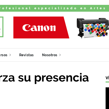
rofesional especializado en Artes
rsos
Revistas
Nosotros
rza su presencia
V