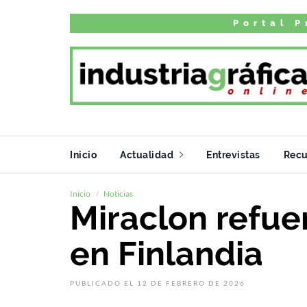
Portal P
Inicio
Actualidad
Entrevistas
Recu
Inicio
Noticias
Miraclon refue
en Finlandia
PUBLICADO EL 12 DE FEBRERO DE 2026