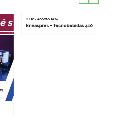
JULIO / AGOSTO 2026
MAYO / JUNI
Envasprés + Tecnobebidas 410
Impremp