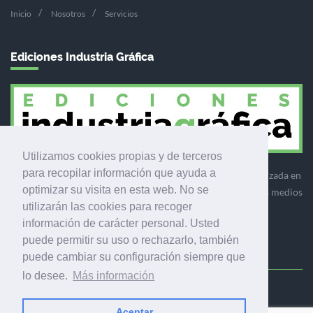
Inicio
Nosotros
Servicios
Ediciones Industria Gráfica
Utilizamos cookies propias y de terceros
para recopilar información que ayuda a
Ediciones Industria Gráfica es una empresa editora especializada en
optimizar su visita en esta web. No se
el mercado de la comunicación gráfica que engloba diversos medios
utilizarán las cookies para recoger
profesionales especializados en el mercado gráfico, la
información de carácter personal. Usted
comunicación visual y el envasado.
puede permitir su uso o rechazarlo, también
puede cambiar su configuración siempre que
lo desee.
Más información
Ediciones Industria Gráfica, S.C.P.
Calle Fluvià 257, bajos, 08020 Barcelona (España)
Aceptar