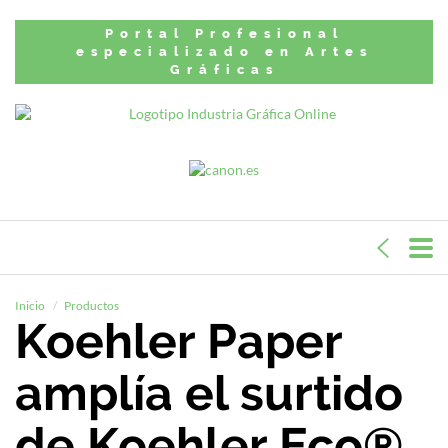
Portal Profesional
especializado en Artes
Gráficas
Inicio
Productos
Koehler Paper
amplía el surtido
de Koehler Eco®