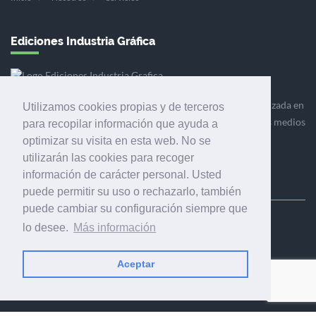
Ediciones Industria Gráfica
Ediciones Industria Gráfica es una empresa editora especializada en
Utilizamos cookies propias y de terceros
el mercado de la comunicación gráfica que engloba diversos medios
para recopilar información que ayuda a
profesionales especializados en el mercado gráfico, la
optimizar su visita en esta web. No se
comunicación visual y el envasado.
utilizarán las cookies para recoger
información de carácter personal. Usted
puede permitir su uso o rechazarlo, también
puede cambiar su configuración siempre que
Ediciones Industria Gráfica, S.C.P.
lo desee.
Más información
Calle Fluvià 257, bajos, 08020 Barcelona (España)
Aceptar