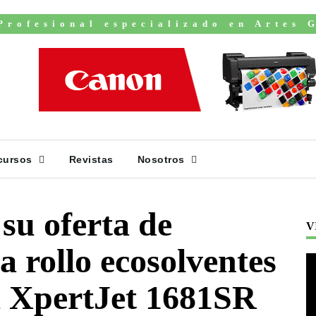
Profesional especializado en Artes 
cursos
Revistas
Nosotros
u oferta de
V
a rollo ecosolventes
a XpertJet 1681SR