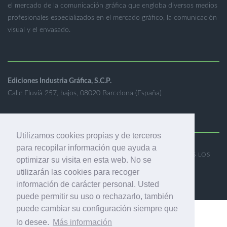
el mercado de la comunicación gráfica que engloba diversos medios
profesionales especializados en el mercado gráfico, la comunicación
visual y el envasado.
Ediciones Industria Gráfica, S.C.P.
Calle Fluvià 257, bajos, 08020 Barcelona (España)
Utilizamos cookies propias y de terceros
para recopilar información que ayuda a
© 2001-2026 EDICIONES INDUSTRIA GRÁFICA - TODOS LOS
optimizar su visita en esta web. No se
DERECHOS RESERVADOS
utilizarán las cookies para recoger
AVISO LEGAL
|
POLÍTICA DE PRIVACIDAD
información de carácter personal. Usted
puede permitir su uso o rechazarlo, también
puede cambiar su configuración siempre que
lo desee.
Más información