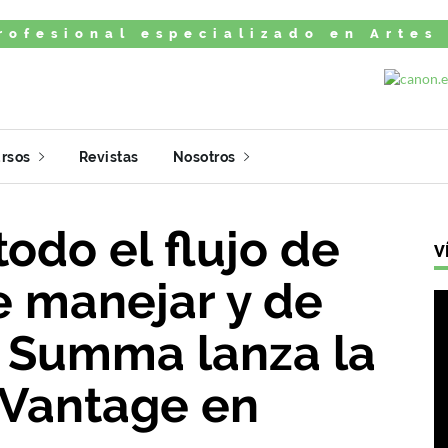
rofesional especializado en Artes
rsos
Revistas
Nosotros
odo el flujo de
V
de manejar y de
: Summa lanza la
 Vantage en