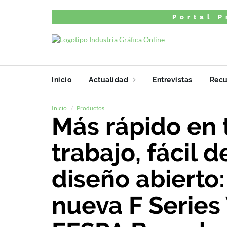
Portal P
Inicio
Actualidad
Entrevistas
Recu
Inicio
Productos
Más rápido en t
trabajo, fácil 
diseño abierto
nueva F Series