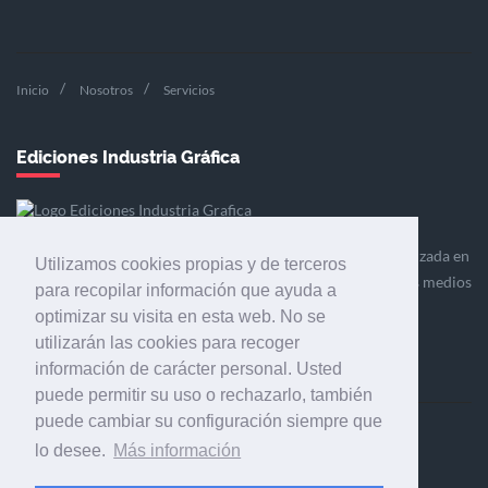
Inicio
Nosotros
Servicios
Ediciones Industria Gráfica
Ediciones Industria Gráfica es una empresa editora especializada en
Utilizamos cookies propias y de terceros
el mercado de la comunicación gráfica que engloba diversos medios
para recopilar información que ayuda a
profesionales especializados en el mercado gráfico, la
optimizar su visita en esta web. No se
comunicación visual y el envasado.
utilizarán las cookies para recoger
información de carácter personal. Usted
puede permitir su uso o rechazarlo, también
puede cambiar su configuración siempre que
Ediciones Industria Gráfica, S.C.P.
lo desee.
Más información
Calle Fluvià 257, bajos, 08020 Barcelona (España)