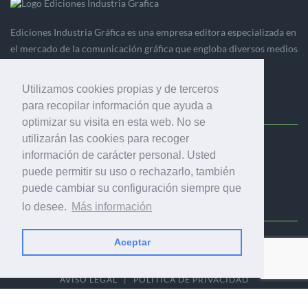
Ediciones Industria Gráfica es una empresa editora especializada en
el mercado de la comunicación gráfica que engloba diversos medios
profesionales especializados en el mercado gráfico, la
comunicación visual y el envasado.
Utilizamos cookies propias y de terceros
para recopilar información que ayuda a
optimizar su visita en esta web. No se
utilizarán las cookies para recoger
Ediciones Industria Gráfica, S.C.P.
información de carácter personal. Usted
Calle Fluvià 257, bajos, 08020 Barcelona (España)
puede permitir su uso o rechazarlo, también
puede cambiar su configuración siempre que
lo desee.
Más información
Aceptar
© 2001-2026 EDICIONES INDUSTRIA GRÁFICA - TODOS LOS
DERECHOS RESERVADOS
AVISO LEGAL
|
POLÍTICA DE PRIVACIDAD