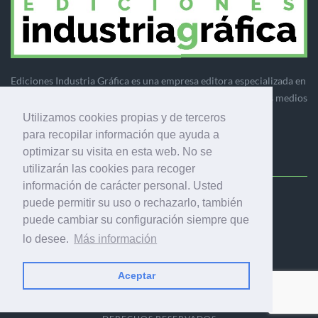
Ediciones Industria Gráfica es una empresa editora especializada en
el mercado de la comunicación gráfica que engloba diversos medios
profesionales especializados en el mercado gráfico, la
Utilizamos cookies propias y de terceros
comunicación visual y el envasado.
para recopilar información que ayuda a
optimizar su visita en esta web. No se
utilizarán las cookies para recoger
información de carácter personal. Usted
Ediciones Industria Gráfica, S.C.P.
puede permitir su uso o rechazarlo, también
Calle Fluvià 257, bajos, 08020 Barcelona (España)
puede cambiar su configuración siempre que
lo desee.
Más información
Aceptar
© 2001-2026 EDICIONES INDUSTRIA GRÁFICA - TODOS LOS