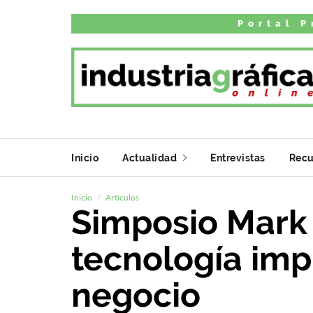
Portal P
Inicio
Actualidad
Entrevistas
Recu
Inicio
Artículos
Simposio Mark
tecnología imp
negocio