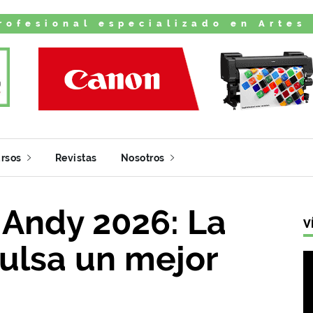
rofesional especializado en Artes
rsos
Revistas
Nosotros
 Andy 2026: La
V
ulsa un mejor