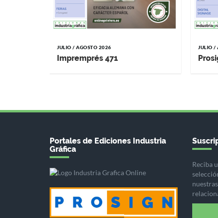
JULIO / AGOSTO 2026
JULIO 
Impremprés 471
Prosi
Portales de Ediciones Industria
Suscrip
Gráfica
Reciba u
selecció
nuestras 
relacion