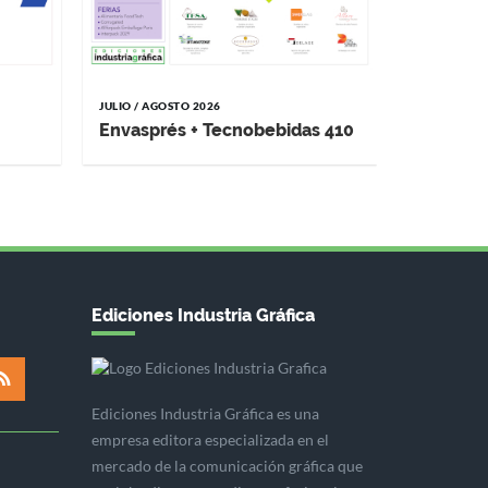
JULIO / AGOSTO 2026
MAYO / JUNI
Envasprés + Tecnobebidas 410
Impremp
Ediciones Industria Gráfica
Ediciones Industria Gráfica es una
empresa editora especializada en el
mercado de la comunicación gráfica que