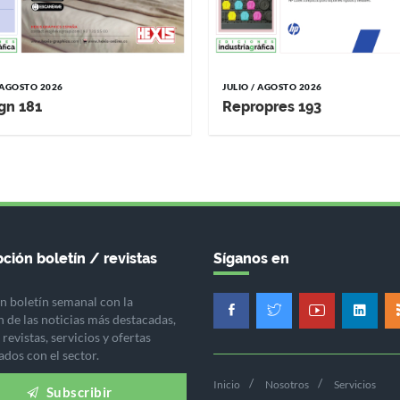
/ AGOSTO 2026
JULIO / AGOSTO 2026
gn 181
Repropres 193
ción boletín / revistas
Síganos en
n boletín semanal con la
n de las noticias más destacadas,
revistas, servicios y ofertas
ados con el sector.
Inicio
Nosotros
Servicios
Subscribir