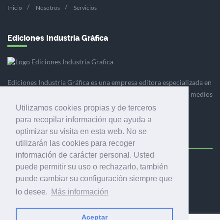
Inicio
Nosotros
Servicios
Ediciones Industria Gráfica
Ediciones Industria Gráfica es una empresa editora especializada en
el mercado de la comunicación gráfica que engloba diversos medios
profesionales especializados en el mercado gráfico, la
Utilizamos cookies propias y de terceros
comunicación visual y el envasado.
para recopilar información que ayuda a
optimizar su visita en esta web. No se
utilizarán las cookies para recoger
información de carácter personal. Usted
puede permitir su uso o rechazarlo, también
Ediciones Industria Gráfica, S.C.P.
puede cambiar su configuración siempre que
Calle Fluvià 257, bajos, 08020 Barcelona (España)
lo desee.
Más información
Aceptar