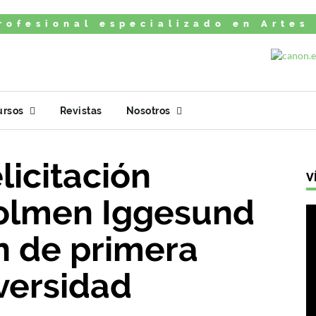
rofesional especializado en Artes
ursos
Revistas
Nosotros
licitación
V
olmen Iggesund
n de primera
iversidad