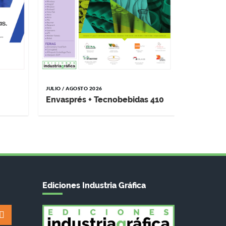
JULIO / AGOSTO 2026
MAYO / JUNI
Envasprés + Tecnobebidas 410
Impremp
Ediciones Industria Gráfica