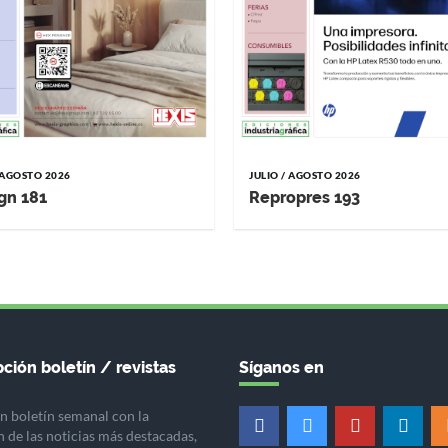
/ AGOSTO 2026
JULIO / AGOSTO 2026
gn 181
Repropres 193
ción boletín / revistas
Síganos en
n boletín semanal con la
n de las noticias más destacadas,