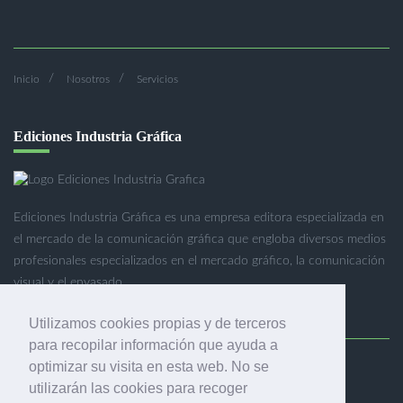
Inicio
Nosotros
Servicios
Ediciones Industria Gráfica
Ediciones Industria Gráfica es una empresa editora especializada en
el mercado de la comunicación gráfica que engloba diversos medios
profesionales especializados en el mercado gráfico, la comunicación
visual y el envasado.
Utilizamos cookies propias y de terceros
para recopilar información que ayuda a
optimizar su visita en esta web. No se
Ediciones Industria Gráfica, S.C.P.
utilizarán las cookies para recoger
Calle Fluvià 257, bajos, 08020 Barcelona (España)