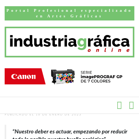
Inicio
Entrevistas
Portal Profesional especializado
Guillaume
en Artes Gráficas
Léonardon,
Director de QHSE y
Responsabilidad
Social Corporativa
del Grupo HEXIS
PUBLICADO EL 16 DE ENERO DE 2023
“Nuestro deber es actuar, empezando por reducir