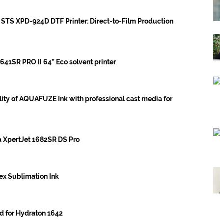
e STS XPD-924D DTF Printer: Direct-to-Film Production
1SR PRO II 64” Eco solvent printer
lity of AQUAFUZE Ink with professional cast media for
 XpertJet 1682SR DS Pro
x Sublimation Ink
 for Hydraton 1642