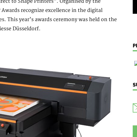
irect to Shape Printers”. Organised by the
 Awards recognize excellence in the digital
ies. This year’s awards ceremony was held on the
Messe Düsseldorf.
P
S