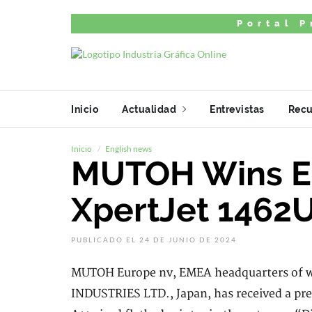
Portal P
Inicio
Actualidad
Entrevistas
Recu
Inicio
English news
MUTOH Wins ED
XpertJet 1462
PUBLICADO EL 24 DE JUNIO DE 2024
MUTOH Europe nv, EMEA headquarters of 
INDUSTRIES LTD., Japan, has received a pr