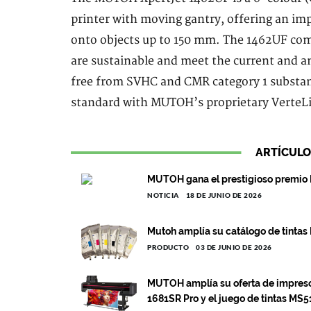
printer with moving gantry, offering an imp
onto objects up to 150 mm. The 1462UF co
are sustainable and meet the current and a
free from SVHC and CMR category 1 substanc
standard with MUTOH’s proprietary VerteLi
ARTÍCULO
MUTOH gana el prestigioso premio 
NOTICIA
18 DE JUNIO DE 2026
Mutoh amplía su catálogo de tintas 
PRODUCTO
03 DE JUNIO DE 2026
MUTOH amplía su oferta de impresora
1681SR Pro y el juego de tintas MS51 