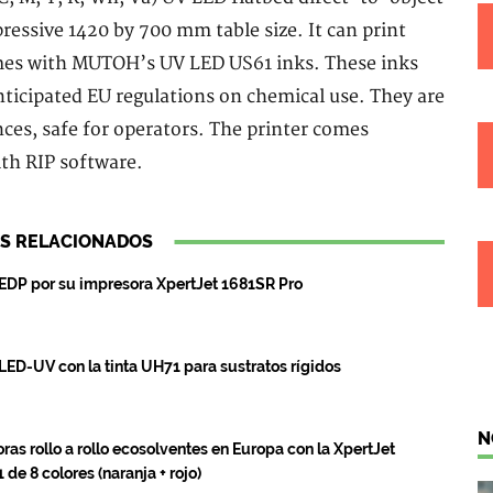
ressive 1420 by 700 mm table size. It can print
mes with MUTOH’s UV LED US61 inks. These inks
nticipated EU regulations on chemical use. They are
es, safe for operators. The printer comes
th RIP software.
S RELACIONADOS
EDP por su impresora XpertJet 1681SR Pro
LED-UV con la tinta UH71 para sustratos rígidos
N
s rollo a rollo ecosolventes en Europa con la XpertJet
de 8 colores (naranja + rojo)