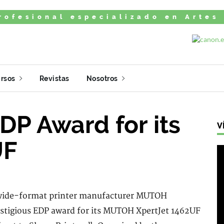
rofesional especializado en Artes
rsos
Revistas
Nosotros
P Award for its
V
UF
wide-format printer manufacturer MUTOH
estigious EDP award for its MUTOH XpertJet 1462UF