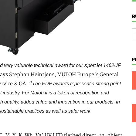
B
P
nd very valuable technical award for our XpertJet 1462UF
says Stephan Heintjens, MUTOH Europe’s General
rvice & QA. “
The EDP awards represent a strong point
t industry. For Mutoh it is a token of recognition and
quality, added value and innovation in our products, in
 sustainable practices as well as safer work
, M, Y, K, Wh, Va) UV LED flatbed direct-to-object