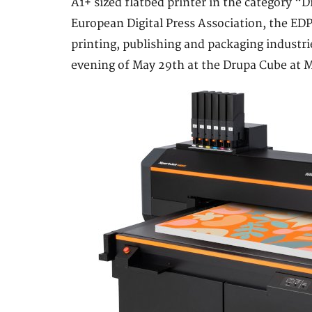
A1+ sized flatbed printer in the category “D
European Digital Press Association, the EDP
printing, publishing and packaging industr
evening of May 29th at the Drupa Cube at 