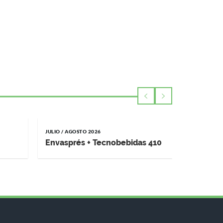
JULIO / AGOSTO 2026
MAYO / JUNI
Envasprés + Tecnobebidas 410
Impremp