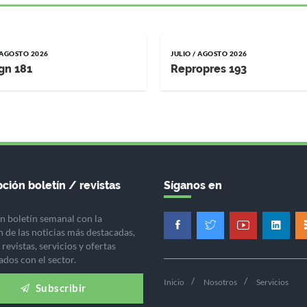
/ AGOSTO 2026
JULIO / AGOSTO 2026
gn 181
Repropres 193
ción boletín / revistas
Síganos en
n boletín semanal con la
n de las noticias más destacadas,
revistas, servicios y ofertas
ados con el sector.
Inicio
Nosotros
Servicios
Subscribir