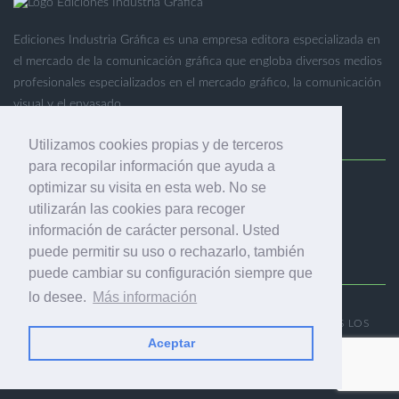
Ediciones Industria Gráfica es una empresa editora especializada en
el mercado de la comunicación gráfica que engloba diversos medios
profesionales especializados en el mercado gráfico, la comunicación
visual y el envasado.
Utilizamos cookies propias y de terceros
para recopilar información que ayuda a
optimizar su visita en esta web. No se
Ediciones Industria Gráfica, S.C.P.
utilizarán las cookies para recoger
Calle Fluvià 257, bajos, 08020 Barcelona (España)
información de carácter personal. Usted
puede permitir su uso o rechazarlo, también
puede cambiar su configuración siempre que
lo desee.
Más información
© 2001-2026 EDICIONES INDUSTRIA GRÁFICA - TODOS LOS
DERECHOS RESERVADOS
Aceptar
AVISO LEGAL
|
POLÍTICA DE PRIVACIDAD