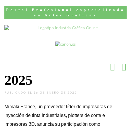
Inicio
Noticias
Portal Profesional especializado
Mimaki France
en Artes Gráficas
celebra 15 años de
innovación en el
Salón C!Print Lyon
2025
PUBLICADO EL 16 DE ENERO DE 2025
Mimaki France, un proveedor líder de impresoras de
inyección de tinta industriales, plotters de corte e
impresoras 3D, anuncia su participación como