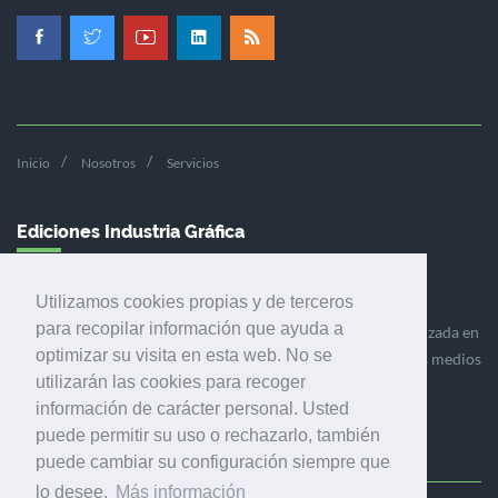
Inicio
Nosotros
Servicios
Ediciones Industria Gráfica
Utilizamos cookies propias y de terceros
para recopilar información que ayuda a
Ediciones Industria Gráfica es una empresa editora especializada en
optimizar su visita en esta web. No se
el mercado de la comunicación gráfica que engloba diversos medios
utilizarán las cookies para recoger
profesionales especializados en el mercado gráfico, la
información de carácter personal. Usted
comunicación visual y el envasado.
puede permitir su uso o rechazarlo, también
puede cambiar su configuración siempre que
lo desee.
Más información