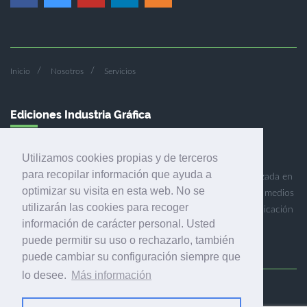
Inicio
Nosotros
Servicios
Ediciones Industria Gráfica
Utilizamos cookies propias y de terceros
para recopilar información que ayuda a
Ediciones Industria Gráfica es una empresa editora especializada en
optimizar su visita en esta web. No se
el mercado de la comunicación gráfica que engloba diversos medios
utilizarán las cookies para recoger
profesionales especializados en el mercado gráfico, la comunicación
información de carácter personal. Usted
visual y el envasado.
puede permitir su uso o rechazarlo, también
puede cambiar su configuración siempre que
lo desee.
Más información
Ediciones Industria Gráfica, S.C.P.