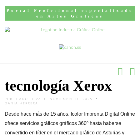
Inicio
Artículos
Portal Profesional especializado
Icolor, servicios
en Artes Gráficas
integrales de
impresión made in
Asturias basados en
tecnología Xerox
PUBLICADO EL 26 DE NOVIEMBRE DE 2025
DANIA HERRERA
Desde hace más de 15 años, Icolor Imprenta Digital Online
ofrece servicios gráficos gráficos 360º hasta haberse
convertido en líder en el mercado gráfico de Asturias y