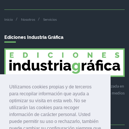
Inicio
Nosotros
Servicios
Ediciones Industria Gráfica
Ediciones Industria Gráfica es una empresa editora especializada en
Utilizamos cookies propias y de terceros
el mercado de la comunicación gráfica que engloba diversos medios
para recopilar información que ayuda a
profesionales especializados en el mercado gráfico, la
optimizar su visita en esta web. No se
comunicación visual y el envasado.
utilizarán las cookies para recoger
información de carácter personal. Usted
puede permitir su uso o rechazarlo, también
puede cambiar su configuración siempre que