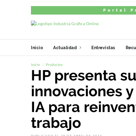
Portal P
Inicio
Actualidad
Entrevistas
Recu
Inicio
Productos
HP presenta su
innovaciones y
IA para reinven
trabajo
PUBLICADO EL 28 DE ABRIL DE 2026