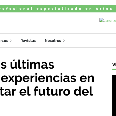
rofesional especializado en Artes
rsos
Revistas
Nosotros
s últimas
V
 experiencias en
tar el futuro del