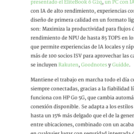
presentado el EliteBook 6 G2q
,
un PC con IA
con IA de alto rendimiento, experiencias co
diseño de primera calidad en un formato lig
son: Maximiza la productividad para flujos
rendimiento de NPU de hasta 85 TOPS en los
que permite experiencias de IA locales y rá
más de 100 socios ISV para aprovechar las ca
se incluyen
Rakuten
,
Goodnotes
y
Guidde
.
Mantiene el trabajo en marcha todo el día c
siempre conectadas, gracias a la fiabilidad l
funciona con HP Go 5G, que cambia automát
conexión disponible. Se adapta a los estilos
hasta un 15% más delgado que el de la gener
entre ubicaciones, combinado con un acabad
en cualquier lugar con seguridad integrada