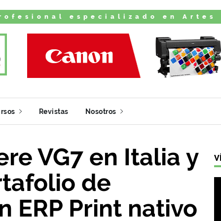
rofesional especializado en Artes
rsos
Revistas
Nosotros
re VG7 en Italia y
V
tafolio de
n ERP Print nativo