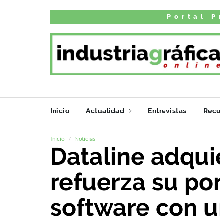
Portal P
Inicio
Actualidad
Entrevistas
Recu
Inicio
Noticias
Dataline adquie
refuerza su por
software con u