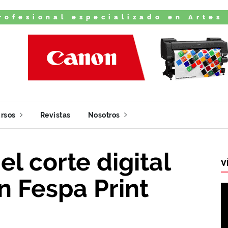
rofesional especializado en Artes
rsos
Revistas
Nosotros
l corte digital
V
n Fespa Print