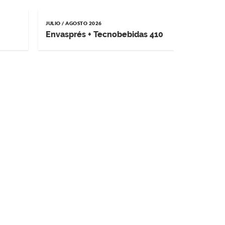
JULIO / AGOSTO 2026
MAYO / JUNI
Envasprés + Tecnobebidas 410
Impremp