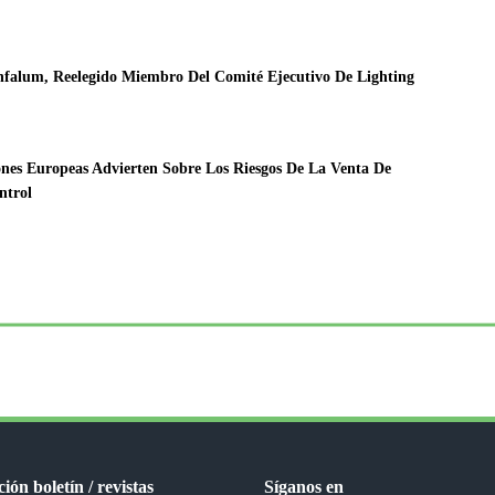
Anfalum, Reelegido Miembro Del Comité Ejecutivo De Lighting
es Europeas Advierten Sobre Los Riesgos De La Venta De
ntrol
ión boletín / revistas
Síganos en