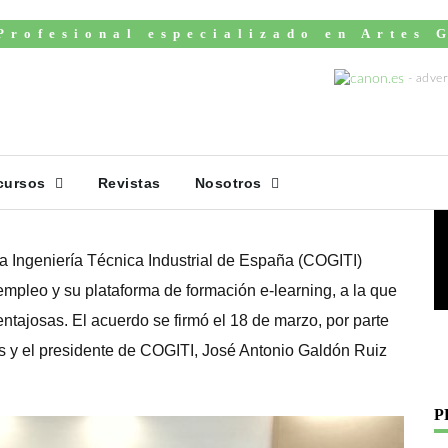
Profesional especializado en Artes 
 Un Convenio De
V
on COGITI En
mación Y Empleo
cursos
Revistas
Nosotros
a Ingeniería Técnica Industrial de España (COGITI)
pleo y su plataforma de formación e-learning, a la que
tajosas. El acuerdo se firmó el 18 de marzo, por parte
s y el presidente de COGITI, José Antonio Galdón Ruiz
P