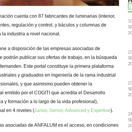
P
ción cuenta con 87 fabricantes de luminarias (interior,
1
ntes, regulación y control, y báculos y columnas de
S
2
la industria a nivel nacional.
pone a disposición de las empresas asociadas de
2
e podrán publicar sus ofertas de trabajo, en la búsqueda
S
2
demanden. Este portal constituye la primera plataforma
striales y graduados en ingeniería de la rama industrial
2
fesionales, y que asimismo pueden obtener la
S
ial emitido por el COGITI que acredita el Desarrollo
2
 y formación a lo largo de la vida profesional),
al en 4 niveles (
Junior, Senior, Advanced y Expertise
).
2
S
esas asociadas de ANFALUM es el acceso, en condiciones
2