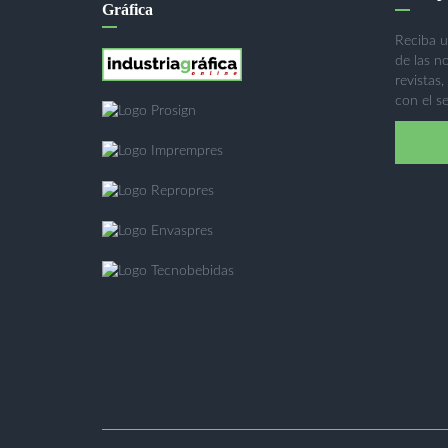
Gráfica
Reciba u
de las n
revistas,
con el se