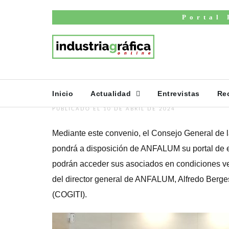
Inicio
Noticias
Portal 
ANFALUM Firma
Colaboración C
Materia De For
Inicio
Actualidad
Entrevistas
Re
PUBLICADO EL 10 DE ABRIL DE 2024
Mediante este convenio, el Consejo General de l
pondrá a disposición de ANFALUM su portal de em
podrán acceder sus asociados en condiciones ven
del director general de ANFALUM, Alfredo Berge
(COGITI).