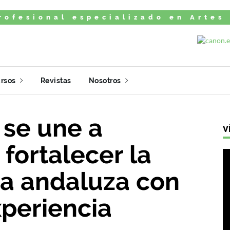
rofesional especializado en Artes
rsos
Revistas
Nosotros
 se une a
V
fortalecer la
ica andaluza con
xperiencia