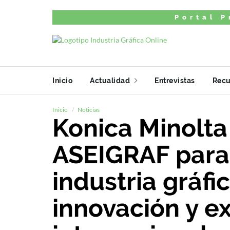
Portal P
Inicio
Actualidad
Entrevistas
Recu
Inicio
Noticias
Konica Minolta
ASEIGRAF para 
industria gráf
innovación y e