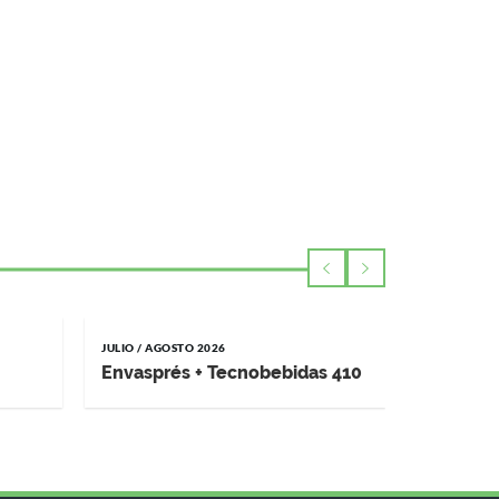
JULIO / AGOSTO 2026
MAYO / JUNI
Envasprés + Tecnobebidas 410
Impremp