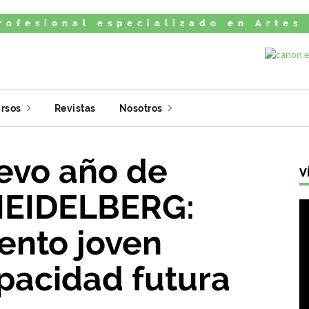
rofesional especializado en Artes
rsos
Revistas
Nosotros
uevo año de
V
HEIDELBERG:
lento joven
apacidad futura