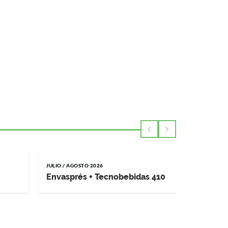
JULIO / AGOSTO 2026
MAYO / JUNI
Envasprés + Tecnobebidas 410
Impremp