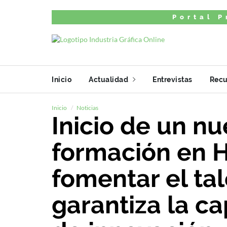
Portal P
Inicio
Actualidad
Entrevistas
Recu
Inicio
Noticias
Inicio de un n
formación en 
fomentar el ta
garantiza la c