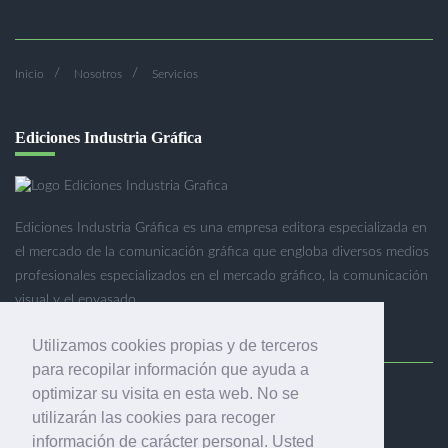
Inicio
Nosotros
Servicios
Ediciones Industria Gráfica
Ediciones Industria Gráfica es una empresa editora especializada en
el mercado de la comunicación gráfica que engloba diversos medios
profesionales especializados en el mercado gráfico, la comunicación
visual y el envasado.
Utilizamos cookies propias y de terceros
para recopilar información que ayuda a
optimizar su visita en esta web. No se
Ediciones Industria Gráfica, S.C.P.
utilizarán las cookies para recoger
Calle Fluvià 257, bajos, 08020 Barcelona (España)
información de carácter personal. Usted