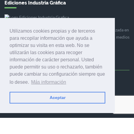
Ediciones Industria Gráfica
Ediciones Industria Gráfica es una empresa editora especializada en
Utilizamos cookies propias y de terceros
el mercado de la comunicación gráfica que engloba diversos medios
para recopilar información que ayuda a
profesionales especializados en el mercado gráfico, la
optimizar su visita en esta web. No se
comunicación visual y el envasado.
utilizarán las cookies para recoger
información de carácter personal. Usted
puede permitir su uso o rechazarlo, también
puede cambiar su configuración siempre que
Ediciones Industria Gráfica, S.C.P.
lo desee.
Más información
Calle Fluvià 257, bajos, 08020 Barcelona (España)
Aceptar
© 2001-2026 EDICIONES INDUSTRIA GRÁFICA - TODOS LOS
DERECHOS RESERVADOS