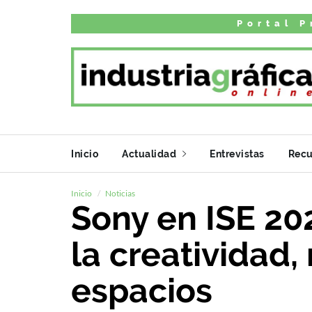
Portal P
Inicio
Actualidad
Entrevistas
Recu
Inicio
Noticias
Sony en ISE 20
la creatividad
espacios