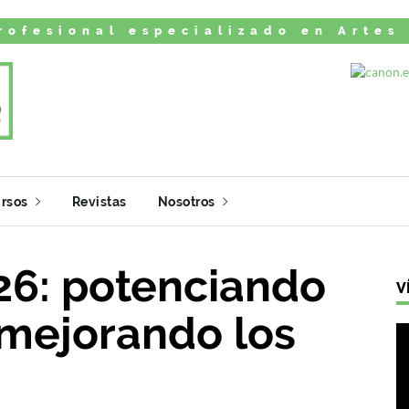
rofesional especializado en Artes
rsos
Revistas
Nosotros
26: potenciando
V
, mejorando los