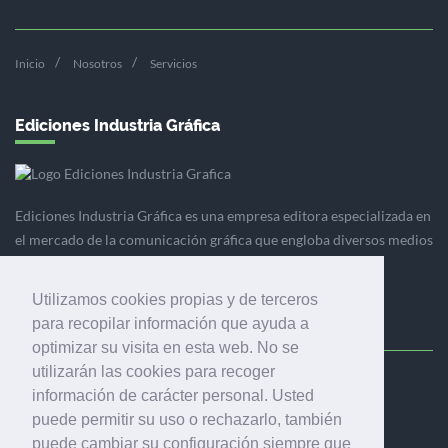
Inicio
Nosotros
Servicios
Ediciones Industria Gráfica
Ediciones Industria Gráfica es una empresa editora especializada en
el mercado de la comunicación gráfica que engloba diversos medios
profesionales especializados en el mercado gráfico, la
comunicación visual y el envasado.
Utilizamos cookies propias y de terceros
para recopilar información que ayuda a
optimizar su visita en esta web. No se
utilizarán las cookies para recoger
Ediciones Industria Gráfica, S.C.P.
información de carácter personal. Usted
Calle Fluvià 257, bajos, 08020 Barcelona (España)
puede permitir su uso o rechazarlo, también
puede cambiar su configuración siempre que