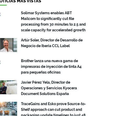
OTICIAS MÁS VISTAS
Solimar Systems enables ABT
Mailcom to significantly cut file
processing from 30 minutes to 2.5 and
scale capacity for accelerated growth
Artúr Soler, Director de Desarrollo de
Negocio de Iberia CCL Label
Brother lanza una nueva gama de
impresoras de inyección de tinta A4
para pequeñas oficinas
Javier Pérez Yela, Director de
Operaciones y Servicios Kyocera
Document Solutions España
TraceGains and Esko prove Source-to-
Shelf approach can cut product and
packaging update timelines to just 48