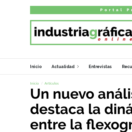
Portal P
Inicio
Actualidad
Entrevistas
Recu
Inicio
Artículos
Un nuevo anális
destaca la di
entre la flexogr