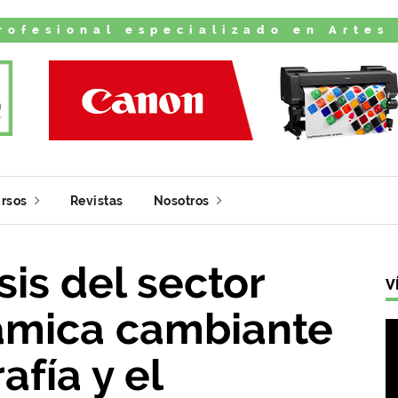
rofesional especializado en Artes
rsos
Revistas
Nosotros
is del sector
V
námica cambiante
afía y el