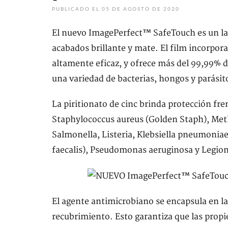
PUBLICADO EL 05 DE AGOSTO DE 2020
El nuevo ImagePerfect™ SafeTouch es un la
acabados brillante y mate. El film incorpora
altamente eficaz, y ofrece más del 99,99% 
una variedad de bacterias, hongos y parási
La piritionato de cinc brinda protección fre
Staphylococcus aureus (Golden Staph), Meth
Salmonella, Listeria, Klebsiella pneumoniae
faecalis), Pseudomonas aeruginosa y Legio
El agente antimicrobiano se encapsula en la
recubrimiento. Esto garantiza que las prop