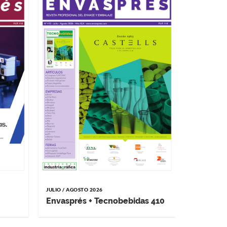
JULIO / AGOSTO 2026
MAYO / JUNI
Envasprés + Tecnobebidas 410
Impremp