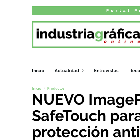
Portal P
Inicio
Actualidad
Entrevistas
Recu
Inicio
Productos
NUEVO ImageP
SafeTouch para
protección ant