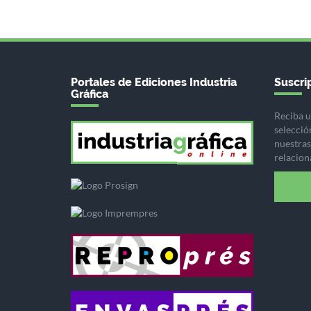
Portales de Ediciones Industria
Suscrip
Gráfica
Reciba u
selecció
nuestras 
relacion