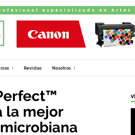
rofesional especializado en Artes
rsos
Revistas
Nosotros
erfect™
V
 la mejor
imicrobiana