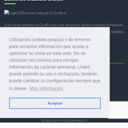
Ediciones Industria Gráfica es una empresa editora especializada en
el mercado de la comunicación gráfica que engloba diversos medios
profesionales especializados en el mercado gráfico, la
Utilizamos cookies propias y de terceros
comunicación visual y el envasado.
para recopilar información que ayuda a
optimizar su visita en esta web. No se
utilizarán las cookies para recoger
información de carácter personal. Usted
Ediciones Industria Gráfica, S.C.P.
puede permitir su uso o rechazarlo, también
Calle Fluvià 257, bajos, 08020 Barcelona (España)
puede cambiar su configuración siempre que
lo desee.
Más información
Aceptar
© 2001-2026 EDICIONES INDUSTRIA GRÁFICA - TODOS LOS
DERECHOS RESERVADOS
AVISO LEGAL
|
POLÍTICA DE PRIVACIDAD